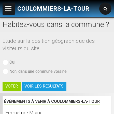
COULOMMIERS-LA-TOUR
Habitez-vous dans la commune ?
Accueil
MAIRIE
Etude sur la position géographique des
LES SERVICES
visiteurs du site.
TRAVAUX
Oui
LA VIE DE LA COMMUNE
Non, dans une commune voisine
METEO
VOTER
VOIR LES RÉSULTATS
- Liens utiles
ÉVÈNEMENTS À VENIR À COULOMMIERS-LA-TOUR
Fermeture Mairie