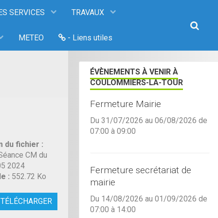
ES SERVICES
TRAVAUX
METEO
- Liens utiles
ÉVÈNEMENTS À VENIR À
COULOMMIERS-LA-TOUR
Fermeture Mairie
Du 31/07/2026
au 06/08/2026
de
07:00
à 09:00
 du fichier :
Séance CM du
05 2024
Fermeture secrétariat de
le :
552.72 Ko
mairie
Du 14/08/2026
au 01/09/2026
de
TÉLÉCHARGER
07:00
à 14:00