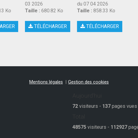
03 2026
du 07 04 2026
13 Ko
Taille :
680.82 Ko
Taille :
858.33 Ko
ARGER
TÉLÉCHARGER
TÉLÉCHARGER
Mentions légales
Gestion des cookies
Aujourd'hui
72
visiteurs -
137
pages vues
Total
48575
visiteurs -
112927
page