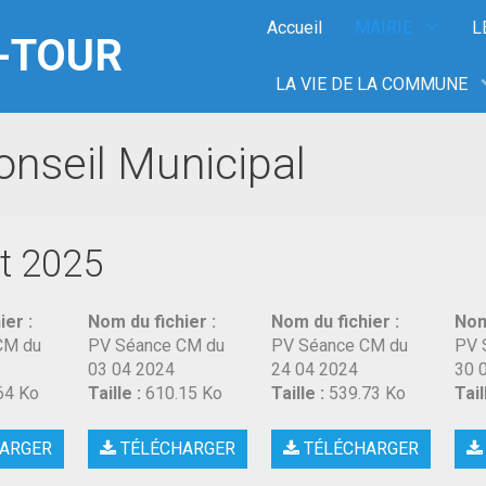
Accueil
MAIRIE
L
-TOUR
LA VIE DE LA COMMUNE
nseil Municipal
t 2025
ier :
Nom du fichier :
Nom du fichier :
Nom
CM du
PV Séance CM du
PV Séance CM du
PV 
03 04 2024
24 04 2024
30 
64 Ko
Taille :
610.15 Ko
Taille :
539.73 Ko
Tail
ARGER
TÉLÉCHARGER
TÉLÉCHARGER