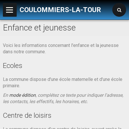
COULOMMIERS-LA-TOUR
Enfance et jeunesse
Accueil
MAIRIE
Voici les informations concernant l'enfance et la jeunesse
LES SERVICES
dans notre commune.
TRAVAUX
Ecoles
LA VIE DE LA COMMUNE
La commune dispose d'une école maternelle et d'une école
primaire.
METEO
En
mode édition
, complétez ce texte pour indiquer l'adresse,
- Liens utiles
les contacts, les effectifs, les horaires, etc.
Centre de loisirs