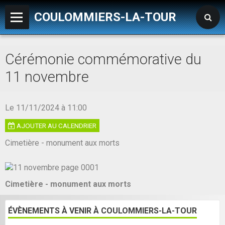
COULOMMIERS-LA-TOUR
Accueil
Cérémonie commémorative du
MAIRIE
11 novembre
LES SERVICES
Le 11/11/2024
à 11:00
TRAVAUX
AJOUTER AU CALENDRIER
LA VIE DE LA COMMUNE
Cimetière - monument aux morts
METEO
- Liens utiles
Cimetière - monument aux morts
ÉVÈNEMENTS À VENIR À COULOMMIERS-LA-TOUR